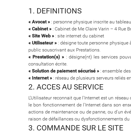
1. DEFINITIONS
« Avocat »
: personne physique inscrite au tableau
« Cabinet »
: Cabinet de Me Claire Varin – 4 Rue B
« Site Web »
: site internet du cabinet
« Utilisateur »
: désigne toute personne physique â
public souscrivant aux Prestations.
« Prestation(s) »
: désigne(nt) les services pouva
consultation écrite.
« Solution de paiement sécurisé »
: ensemble des 
« Internet »
: réseau de plusieurs serveurs reliés e
2. ACCES AU SERVICE
L’Utilisateur reconnait que l'Internet est un réseau
le bon fonctionnement de l'Internet dans son ense
actions de maintenance ou de panne, ou d'un évén
raison de défaillances ou dysfonctionnements du 
3. COMMANDE SUR LE SITE