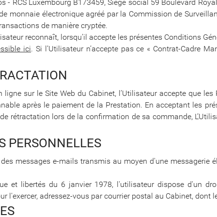
s - RCS Luxembourg B173459, Siège social 59 Boulevard Royal, L
t de monnaie électronique agréé par la Commission de Surveillan
 transactions de manière cryptée.
isateur reconnaît, lorsqu’il accepte les présentes Conditions G
ssible ici
. Si l’Utilisateur n’accepte pas ce « Contrat-Cadre M
TRACTATION
gne sur le Site Web du Cabinet, l’Utilisateur accepte que les P
able après le paiement de la Prestation. En acceptant les prés
e rétractation lors de la confirmation de sa commande, L’Utilisa
ES PERSONNELLES
té des messages e-mails transmis au moyen d'une messagerie él
e et libertés du 6 janvier 1978, l'utilisateur dispose d'un droi
l'exercer, adressez-vous par courrier postal au Cabinet, dont l
RES