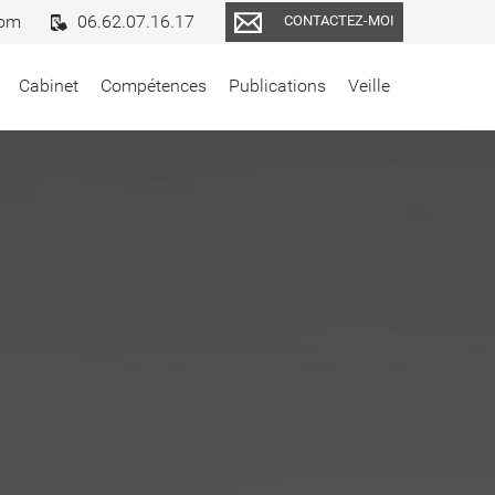
com
06.62.07.16.17
CONTACTEZ-MOI
Cabinet
Compétences
Publications
Veille