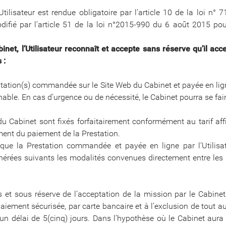
Utilisateur est rendue obligatoire par l’article 10 de la loi 
difié par l’article 51 de la loi n°2015-990 du 6 août 2015 pour
net, l’Utilisateur reconnaît et accepte sans réserve qu’il acce
 :
station(s) commandée sur le Site Web du Cabinet et payée en ligne
nnable. En cas d’urgence ou de nécessité, le Cabinet pourra se fai
 du Cabinet sont fixés forfaitairement conformément au tarif aff
ent du paiement de la Prestation.
que la Prestation commandée et payée en ligne par l’Utilisateu
nérées suivants les modalités convenues directement entre les p
et sous réserve de l’acceptation de la mission par le Cabinet,
 paiement sécurisée, par carte bancaire et à l’exclusion de tout a
’un délai de 5(cinq) jours. Dans l’hypothèse où le Cabinet aura