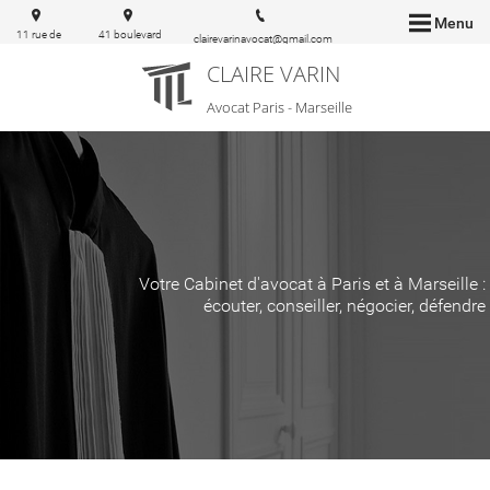
Menu
11 rue de
41 boulevard
clairevarinavocat@gmail.com
Milan
Notre-Dame
CLAIRE VARIN
75009
13006 Marseille
Paris
Avocat Paris - Marseille
Votre Cabinet d'avocat à Paris et à Marseille :
écouter, conseiller, négocier, défendre