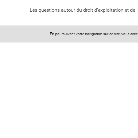
Les questions autour du droit d'exploitation et de l
En poursuivant votre navigation sur ce site, vous acc
CABINETS PARIS - MARSEILL
11 rue de Milan
75009 Paris
41, boulevard Notre-Dame
​​​​​​​13006 Marseille
Téléphone : 06.62.07.16.17
Mail : clairevarinavocat@gmail.com