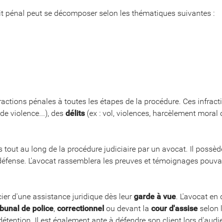
oit pénal peut se décomposer selon les thématiques suivantes :
fractions pénales à toutes les étapes de la procédure. Ces infrac
de violence...), des
délits
(ex : vol, violences, harcèlement moral
tout au long de la procédure judiciaire par un avocat. Il possède
défense. L'avocat rassemblera les preuves et témoignages pouva
ier d'une assistance juridique dès leur
garde à vue
. L'avocat en 
ibunal de police
,
correctionnel
ou devant la
cour d'assise
selon 
la détention. Il est également apte à défendre son client lors d'au