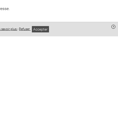
resse.
x
Accepter
 savoir plus
-
Refuser