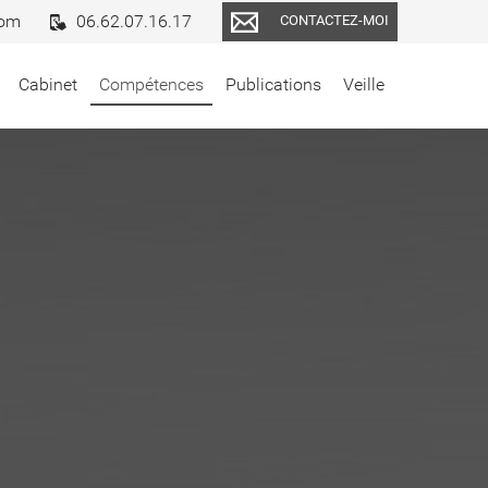
com
06.62.07.16.17
CONTACTEZ-MOI
Cabinet
Compétences
Publications
Veille