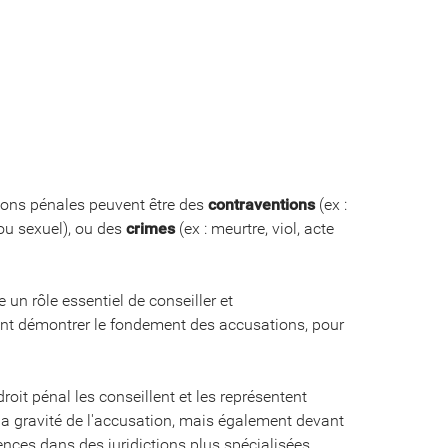
tions pénales peuvent être des
contraventions
(ex :
 ou sexuel), ou des
crimes
(ex : meurtre, viol, acte
 un rôle essentiel de conseiller et
nt démontrer le fondement des accusations, pour
droit pénal les conseillent et les représentent
la gravité de l'accusation, mais également devant
diences dans des juridictions plus spécialisées,